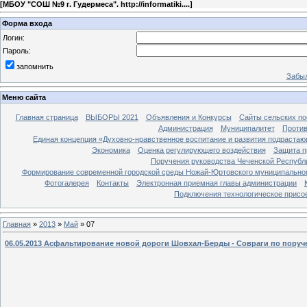
[
МБОУ "СОШ №9 г. Гудермеса". http://informatiki....
]
Форма входа
Логин:
Пароль:
запомнить
Забыл
Меню сайта
Главная страница
ВЫБОРЫ 2021
Объявления и Конкурсы
Сайты сельских по
Администрация
Муниципалитет
Против
Единая концепция «Духовно-нравственное воспитание и развития подрастаю
Экономика
Оценка регулирующего воздействия
Защита п
Поручения руководства Чеченской Республ
Формирование современной городской среды Ножай-Юртовского муниципальног
Фотогалерея
Контакты
Электронная приемная главы администрации
Подключения технологическое присо
Главная
»
2013
»
Май
»
07
06.05.2013 Асфальтирование новой дороги Шовхал-Берды - Совраги по пору