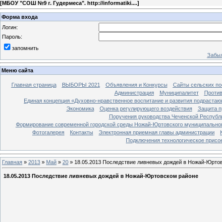
[
МБОУ "СОШ №9 г. Гудермеса". http://informatiki....
]
Форма входа
Логин:
Пароль:
запомнить
Забыл
Меню сайта
Главная страница
ВЫБОРЫ 2021
Объявления и Конкурсы
Сайты сельских по
Администрация
Муниципалитет
Против
Единая концепция «Духовно-нравственное воспитание и развития подрастаю
Экономика
Оценка регулирующего воздействия
Защита п
Поручения руководства Чеченской Республ
Формирование современной городской среды Ножай-Юртовского муниципальног
Фотогалерея
Контакты
Электронная приемная главы администрации
Подключения технологическое присо
Главная
»
2013
»
Май
»
20
» 18.05.2013 Последствие ливневых дождей в Ножай-Юрто
18.05.2013 Последствие ливневых дождей в Ножай-Юртовском районе